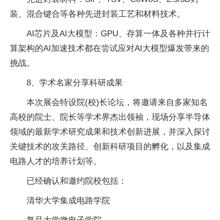
装、混合键合等各种先进封装工艺和材料技术。
AI芯片及AI大模型：GPU、存算一体及各种并行计
算架构的AI加速技术都在尝试应对AI大模型爆发带来的
挑战。
8、学术名家分享科研成果
本次展会特设院(校)长论坛，将邀请来自多家知名
高校的院士、院长等学术界杰出领袖，现场分享半导体
领域的最新学术研究成果和技术创新进展，并深入探讨
关键技术的攻关路径、创新科研项目的孵化，以及集成
电路人才的培养计划等。
已经确认和邀约院校包括：
清华大学集成电路学院