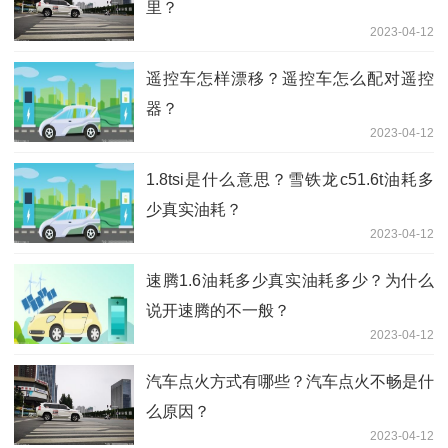
里？
2023-04-12
遥控车怎样漂移？遥控车怎么配对遥控
器？
2023-04-12
1.8tsi是什么意思？雪铁龙c51.6t油耗多
少真实油耗？
2023-04-12
速腾1.6油耗多少真实油耗多少？为什么
说开速腾的不一般？
2023-04-12
汽车点火方式有哪些？汽车点火不畅是什
么原因？
2023-04-12