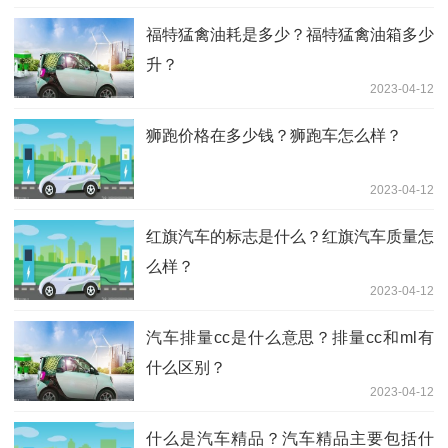
福特猛禽油耗是多少？福特猛禽油箱多少
升？
2023-04-12
狮跑价格在多少钱？狮跑车怎么样？
2023-04-12
红旗汽车的标志是什么？红旗汽车质量怎
么样？
2023-04-12
汽车排量cc是什么意思？排量cc和ml有
什么区别？
2023-04-12
什么是汽车精品？汽车精品主要包括什