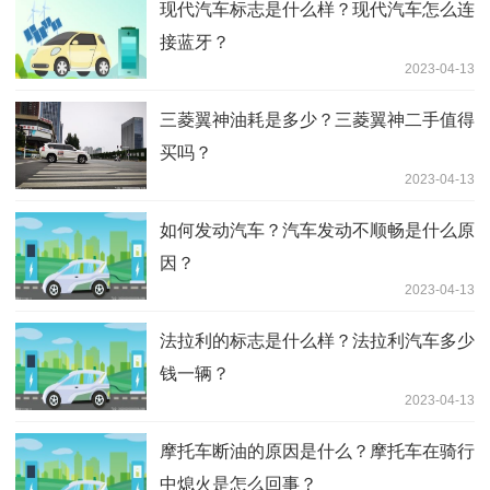
现代汽车标志是什么样？现代汽车怎么连
接蓝牙？
2023-04-13
三菱翼神油耗是多少？三菱翼神二手值得
买吗？
2023-04-13
如何发动汽车？汽车发动不顺畅是什么原
因？
2023-04-13
法拉利的标志是什么样？法拉利汽车多少
钱一辆？
2023-04-13
摩托车断油的原因是什么？摩托车在骑行
中熄火是怎么回事？