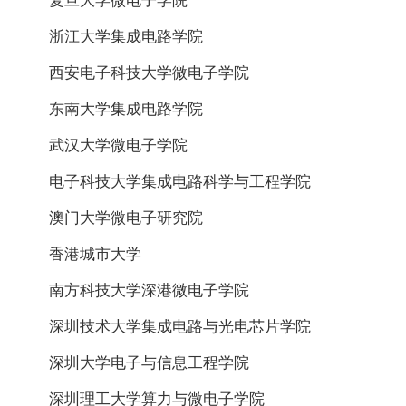
复旦大学微电子学院
浙江大学集成电路学院
西安电子科技大学微电子学院
东南大学集成电路学院
武汉大学微电子学院
电子科技大学集成电路科学与工程学院
澳门大学微电子研究院
香港城市大学
南方科技大学深港微电子学院
深圳技术大学集成电路与光电芯片学院
深圳大学电子与信息工程学院
深圳理工大学算力与微电子学院