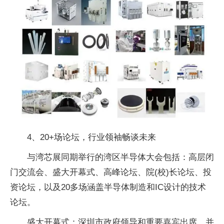
4、20+场论坛，行业领袖畅谈未来
与湾芯展同期举行的湾区半导体大会包括：高层闭
门交流会、盛大开幕式、高峰论坛、院(校)长论坛、投
资论坛，以及20多场涵盖半导体制造和IC设计的技术
论坛。
盛大开幕式：深圳市政府领导和重要嘉宾出席，并