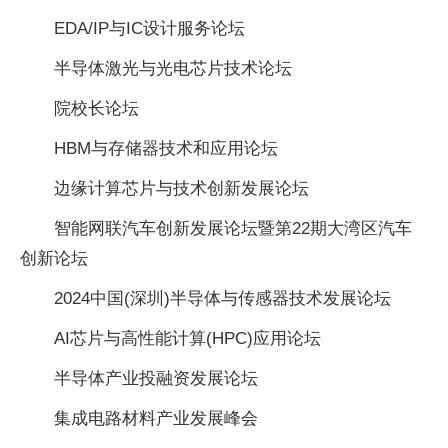
EDA/IP与IC设计服务论坛
半导体激光与光电芯片技术论坛
院校长论坛
HBM与存储器技术和应用论坛
边缘计算芯片与技术创新发展论坛
智能网联汽车创新发展论坛暨第22期大湾区汽车
创新论坛
2024中国(深圳)半导体与传感器技术发展论坛
AI芯片与高性能计算(HPC)应用论坛
半导体产业投融资发展论坛
集成电路材料产业发展峰会