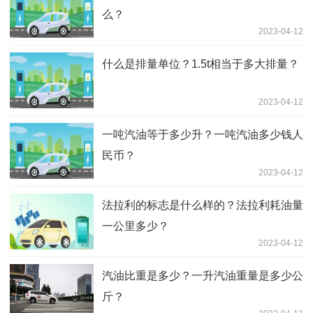
么？
2023-04-12
什么是排量单位？1.5t相当于多大排量？
2023-04-12
一吨汽油等于多少升？一吨汽油多少钱人
民币？
2023-04-12
法拉利的标志是什么样的？法拉利耗油量
一公里多少？
2023-04-12
汽油比重是多少？一升汽油重量是多少公
斤？