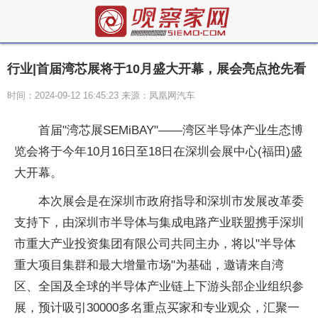
行业|首届湾芯展将于10月盛大开幕，展会亮点抢先看
时间：2024-09-12 16:45:23 来源：凤凰网汽车
首届"湾芯展SEMiBAY"——湾区半导体产业生态博
览会将于今年10月16日至18日在深圳会展中心(福田)盛
大开幕。
本次展会是在深圳市政府指导和深圳市发展改革委
支持下，由深圳市半导体与集成电路产业联盟携手深圳
市重大产业投资集团有限公司共同主办，将以"半导体
重大项目集群和最大增量市场"为基础，邀请来自湾
区、全国及全球的半导体产业链上下游头部企业组织参
展，预计吸引30000多名重点买家和专业观众，汇聚一