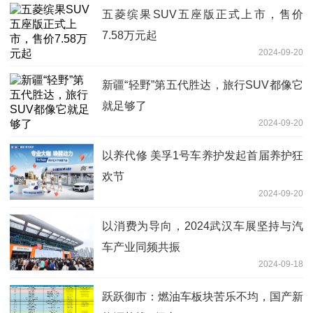
五菱缤果SUV五座版正式上市，售价
7.58万元起
2024-09-20
新疆“轻野”第五代胜达，旅行SUV都像它
就足够了
2024-09-20
以养代修 美孚1号车养护发起首届养护狂
欢节
2024-09-20
以消费为导向，2024武汉车展坚持与汽
车产业同频共振
2024-09-18
跃跃御市：燃油车板块苦乐不均，国产新