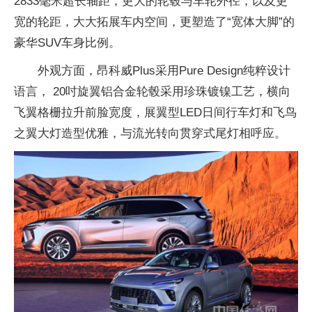
2833毫米超长轴距，更大的轮毂与车轮外径，以及更
宽的轮距，大大拓展车内空间，更塑造了“宽体大脚”的
豪华SUV车身比例。
外观方面，昂科威Plus采用Pure Design纯粹设计
语言， 20吋旋翼铝合金轮毂采用珍珠镀镍工艺，横向
飞翼格栅拉升前脸宽度，展翼型LED日间行车灯和飞鸟
之翼大灯造型优雅，与流光转向贯穿式尾灯相呼应。