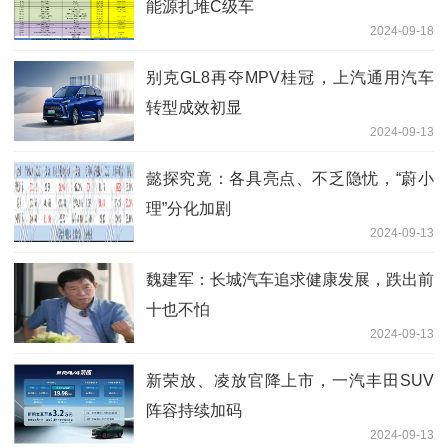
能源扎堆C级车
2024-09-18
别克GL8再夺MPV桂冠，上汽通用汽车
转型成效初显
2024-09-13
懿探究竟：各具亮点、不乏隐忧，“蔚小
理”分化加剧
2024-09-13
魏建军：长城汽车追求健康发展，跌出前
十也不怕
2024-09-13
新荣放、凌放官降上市，一汽丰田SUV
阵容持续加码
2024-09-13