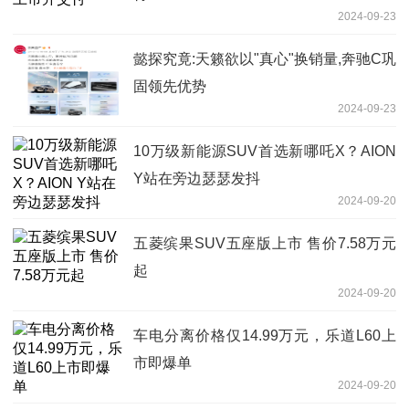
2024-09-23
懿探究竟:天籁欲以"真心"换销量,奔驰C巩
固领先优势
2024-09-23
10万级新能源SUV首选新哪吒X？AION
Y站在旁边瑟瑟发抖
2024-09-20
五菱缤果SUV五座版上市 售价7.58万元
起
2024-09-20
车电分离价格仅14.99万元，乐道L60上
市即爆单
2024-09-20