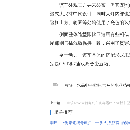
该车外观官方并未公布，但其谍照
瀑式大尺寸中网设计，同时大灯内部也
险杠上方、轮圈等处均使用了亮色的装
侧面整体造型跟比亚迪唐有些相似
尾部则与插混版保持一致，采用了贯穿
至于动力，该车具体的搭配形式未知
别是CVT和7速双离合变速箱。
标签：
标签：水晶电子档杆,宝马的水晶档杆
上一篇：
宝骏KiWi全新电动车真容露出：全新车型会采用
相关推荐
潮评｜上海豪宅摇号疯狂，一场“劫贫济富”的游