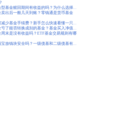
1？
合型基金赎回期间有收益的吗？为什么选择...
金卖出后一般几天到账？零钱通是货币基金
？
何减少基金手续费？新手怎么快速看懂一只...
金亏了能否转换成别的基金？基金买入净值...
金周末是没有收益吗？ETF基金交易规则有哪
？
额宝放钱块安全吗？一级债基和二级债基有...