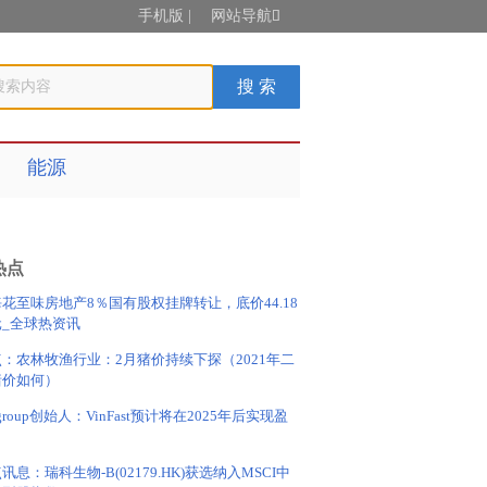
手机版
|
网站导航

能源
热点
花至味房地产8％国有股权挂牌转让，底价44.18
元_全球热资讯
：农林牧渔行业：2月猪价持续下探（2021年二
猪价如何）
ngroup创始人：VinFast预计将在2025年后实现盈
讯息：瑞科生物-B(02179.HK)获选纳入MSCI中