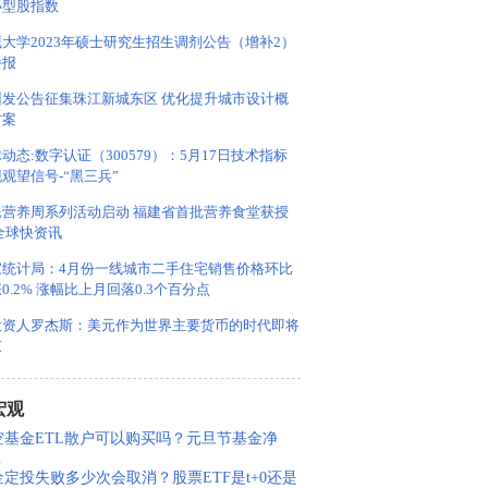
小型股指数
大学2023年硕士研究生招生调剂公告（增补2）
播报
州发公告征集珠江新城东区 优化提升城市设计概
方案
动态:数字认证（300579）：5月17日技术指标
观望信号-“黑三兵”
民营养周系列活动启动 福建省首批营养食堂获授
全球快资讯
家统计局：4月份一线城市二手住宅销售价格环比
0.2% 涨幅比上月回落0.3个百分点
投资人罗杰斯：美元作为世界主要货币的时代即将
束
宏观
空基金ETL散户可以购买吗？元旦节基金净
.
金定投失败多少次会取消？股票ETF是t+0还是