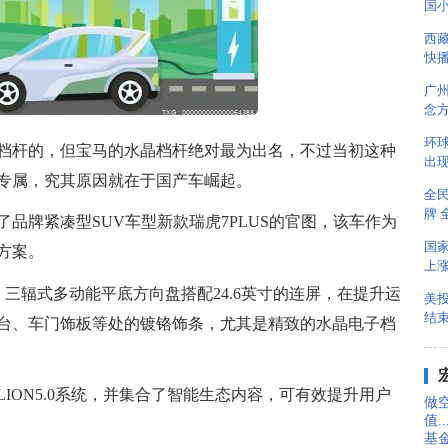
国
西藏
快
广
念
环球
档杆的，但宝马的水晶档杆绝对最为出名，不过当初这种
出现
专属，究其原因就在于国产车崛起。
全
牌 
品牌紧凑型SUV车型新款瑞虎7PLUS的官图，该车作为
国
方案。
上涨
三辐式多动能平底方向盘搭配24.6英寸的连屏，在提升运
美
结
台、车门饰板等处的镀铬饰条，尤其是精致的水晶电子档
ION5.0系统，并集合了智能生态内容，可有效提升用户
做
值..
基