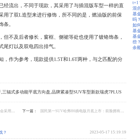
t+
已经流出，不同于现款，其采用了与插混版车型一样的直
混
基
采用了双L造型来进行修饰，所不同的是，燃油版的前保
吗
饰条。
如
基
基
，但不及后者修长，窗框、侧裙等处也使用了镀铬饰条，
些
式尾灯以及双电四出排气。
余
，作为参考，现款提供1.5T和1.6T两种，与之匹配的分
,三辐式多动能平底方向盘,品牌紧凑型SUV车型新款瑞虎7PLUS
纯电驱动
下一篇：
国民第一SUV哈弗H6插电版月底上市：前脸拥有大尺寸的进气格栅
2023-05-17 15:19:19
戏？