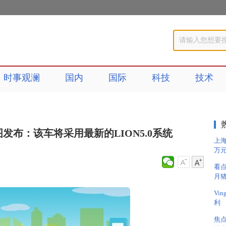
时事观澜
国内
国际
科技
技术
图发布：该车将采用最新的LION5.0系统
上海
万
看点
月
Vi
利
焦点