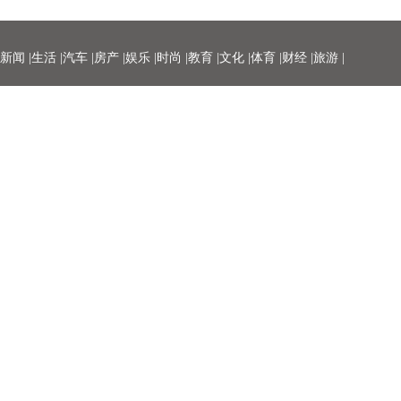
新闻 |
生活 |
汽车 |
房产 |
娱乐 |
时尚 |
教育 |
文化 |
体育 |
财经 |
旅游 |